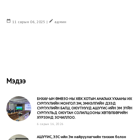
date_range
create
11 сарын 06, 2025 |
админ
Мэдээ
БНХАУ-ЫН ӨМӨЗО-НЫ ХӨХ ХОТЫН АНАГААХ УХААНЫ ИХ
СУРГУУЛИЙН МОНГОЛ ЭМ, ЭМНЭЛГИЙН ДЭЭД
СУРГУУЛИЙН БАГШ, ОЮУТНУУД АШУҮИС-ИЙН ЭМ ЗҮЙН
СУРГУУЛЬД ОЮУТАН СОЛИЛЦООНЫ ХӨТӨЛБӨРИЙН
ХҮРЭЭНД ЗОЧИЛЛОО.
6 сарын 16, 2026
АШУҮИС, ЭЗС-ийн Эм найруулагчийн тэнхим болон