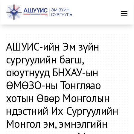
АШУҮИС-ийн Эм зүйн
сургуулийн багш,
оюутнууд БНХАУ-ын
ӨМӨЗО-ны Тонгляао
хотын Өвөр Монголын
Үндэстний Их Сургуулийн
Монгол эм, эмнэлгийн