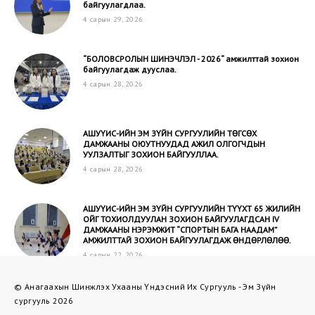
байгуулагдлаа.
4 сарын 29, 2026
“БОЛОВСРОЛЫН ШИНЭЧЛЭЛ - 2026“ амжилттай зохион
байгуулагдаж дууслаа.
4 сарын 28, 2026
АШУҮИС-ИЙН ЭМ ЗҮЙН СУРГУУЛИЙН ТӨГСӨХ
ДАМЖААНЫ ОЮУТНУУДАД АЖИЛ ОЛГОГЧДЫН
УУЛЗАЛТЫГ ЗОХИОН БАЙГУУЛЛАА.
4 сарын 28, 2026
АШУҮИС-ИЙН ЭМ ЗҮЙН СУРГУУЛИЙН ТҮҮХТ 65 ЖИЛИЙН
ОЙГ ТОХИОЛДУУЛАН ЗОХИОН БАЙГУУЛАГДСАН IV
ДАМЖААНЫ НЭРЭМЖИТ “СПОРТЫН БАГА НААДАМ”
АМЖИЛТТАЙ ЗОХИОН БАЙГУУЛАГДАЖ ӨНДӨРЛӨЛӨӨ.
4 сарын 22, 2026
АШУҮИС-ИЙН ЭМ ЗҮЙН СУРГУУЛИЙН “ЭМ
© Анагаахын Шинжлэх Ухааны Үндэсний Их Сургууль - Эм Зүйн
ШИНЖИЛГЭЭНИЙ ЛАБОРАТОРИ“ ОЛОН УЛСЫН УР
сургууль 2026
ЧАДВАРЫН ШААРДЛАГА ХАНГАЛАА.