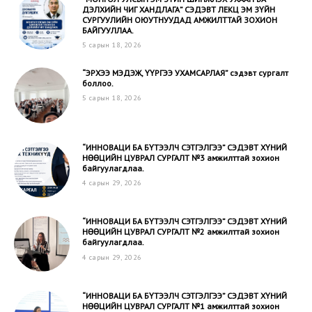
ДЭЛХИЙН ЧИГ ХАНДЛАГА” СЭДЭВТ ЛЕКЦ ЭМ ЗҮЙН
СУРГУУЛИЙН ОЮУТНУУДАД АМЖИЛТТАЙ ЗОХИОН
БАЙГУУЛЛАА.
5 сарын 18, 2026
“ЭРХЭЭ МЭДЭЖ, ҮҮРГЭЭ УХАМСАРЛАЯ” сэдэвт сургалт
боллоо.
5 сарын 18, 2026
“ИННОВАЦИ БА БҮТЭЭЛЧ СЭТГЭЛГЭЭ” CЭДЭВТ ХҮНИЙ
НӨӨЦИЙН ЦУВРАЛ СУРГАЛТ №3 амжилттай зохион
байгуулагдлаа.
4 сарын 29, 2026
“ИННОВАЦИ БА БҮТЭЭЛЧ СЭТГЭЛГЭЭ” CЭДЭВТ ХҮНИЙ
НӨӨЦИЙН ЦУВРАЛ СУРГАЛТ №2 амжилттай зохион
байгуулагдлаа.
4 сарын 29, 2026
“ИННОВАЦИ БА БҮТЭЭЛЧ СЭТГЭЛГЭЭ” CЭДЭВТ ХҮНИЙ
НӨӨЦИЙН ЦУВРАЛ СУРГАЛТ №1 амжилттай зохион