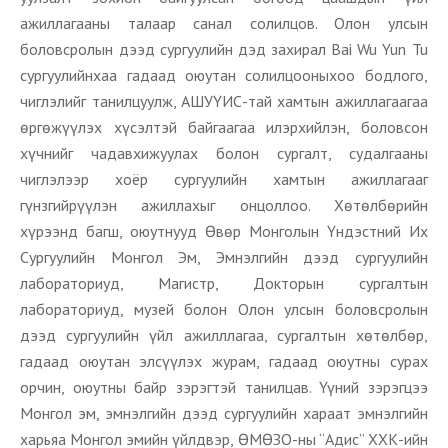
ажиллагааны талаар санал солилцов. Олон улсын
боловсролын дээд сургуулийн дэд захирал Bai Wu Yun Tu
сургуулийнхаа гадаад оюутан солилцооныхоо бодлого,
чиглэлийг танилцуулж, АШУҮИС-тай хамтын ажиллагаагаа
өргөжүүлэх хүсэлтэй байгаагаа илэрхийлэн, боловсон
хүчнийг чадавхижуулах болон сургалт, судалгааны
чиглэлээр хоёр сургуулийн хамтын ажиллагааг
гүнзгийрүүлэн ажиллахыг онцоллоо. Хөтөлбөрийн
хүрээнд багш, оюутнууд Өвөр Монголын Үндэстний Их
Сургуулийн Монгол Эм, Эмнэлгийн дээд сургуулийн
лабораториуд, Магистр, Докторын сургалтын
лабораториуд, музей болон Олон улсын боловсролын
дээд сургуулийн үйл ажилллагаа, сургалтын хөтөлбөр,
гадаад оюутан элсүүлэх журам, гадаад оюутны сурах
орчин, оюутны байр зэрэгтэй танилцав. Үүний зэрэгцээ
Монгол эм, эмнэлгийн дээд сургуулийн хараат эмнэлгийн
харьяа Монгол эмийн үйлдвэр, ӨМӨЗО-ны “Адис” ХХК-ийн