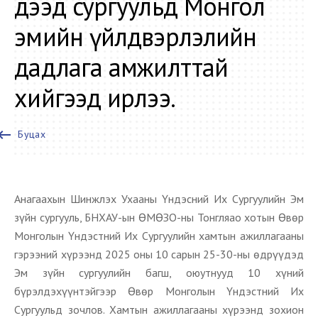
дээд сургуульд Монгол
эмийн үйлдвэрлэлийн
дадлага амжилттай
хийгээд ирлээ.
oard_backspace
Буцах
Анагаахын Шинжлэх Ухааны Үндэсний Их Сургуулийн Эм
зүйн сургууль, БНХАУ-ын ӨМӨЗО-ны Тонгляао хотын Өвөр
Монголын Үндэстний Их Сургуулийн хамтын ажиллагааны
гэрээний хүрээнд 2025 оны 10 сарын 25-30-ны өдрүүдэд
Эм зүйн сургуулийн багш, оюутнууд 10 хүний
бүрэлдэхүүнтэйгээр Өвөр Монголын Үндэстний Их
Сургуульд зочлов. Хамтын ажиллагааны хүрээнд зохион