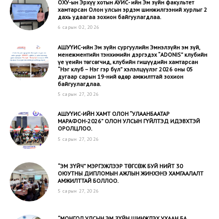
ОХУ-ын Эрхүү хотын АУИС- ийн Эм зүйн факультет
хамтарсан Олон улсын эрдэм шинжилгээний хурлыг 2
дахь удаагаа зохион байгуулагдлаа.
6 сарын 02, 2026
АШУҮИС-ийн Эм зүйн сургуулийн Эмнэлзүйн эм зүй,
менежментийн тэнхимийн дэргэдэх “ADONIS” клубийн
үе үеийн төгсөгчид, клубийн гишүүдийн хамтарсан
“Нэг клуб – Нэг гэр бүл” хэлэлцүүлэг 2026 оны 05
дугаар сарын 19-ний өдөр амжилттай зохион
байгуулагдлаа.
5 сарын 27, 2026
АШУҮИС-ИЙН ХАМТ ОЛОН “УЛААНБААТАР
МАРАФОН-2026” ОЛОН УЛСЫН ГҮЙЛТЭД ИДЭВХТЭЙ
ОРОЛЦЛОО.
5 сарын 27, 2026
“ЭМ ЗҮЙЧ” МЭРГЭЖЛЭЭР ТӨГСӨЖ БУЙ НИЙТ 30
ОЮУТНЫ ДИПЛОМЫН АЖЛЫН ЖИНХЭНЭ ХАМГААЛАЛТ
АМЖИЛТТАЙ БОЛЛОО.
5 сарын 27, 2026
“МОНГОЛ УЛСЫН ЭМ ЗҮЙН ШИНЖЛЭХ УХААН БА