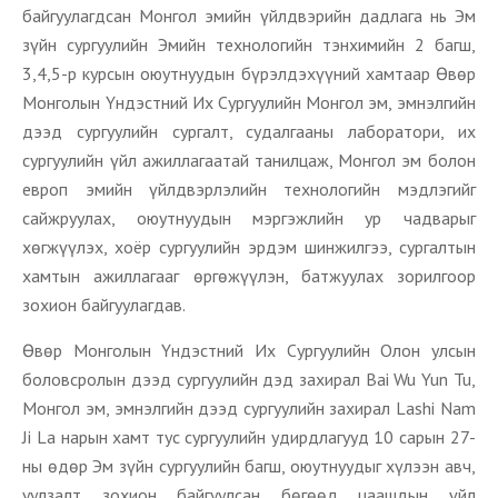
байгуулагдсан Монгол эмийн үйлдвэрийн дадлага нь Эм
зүйн сургуулийн Эмийн технологийн тэнхимийн 2 багш,
3,4,5-р курсын оюутнуудын бүрэлдэхүүний хамтаар Өвөр
Монголын Үндэстний Их Сургуулийн Монгол эм, эмнэлгийн
дээд сургуулийн сургалт, судалгааны лаборатори, их
сургуулийн үйл ажиллагаатай танилцаж, Монгол эм болон
европ эмийн үйлдвэрлэлийн технологийн мэдлэгийг
сайжруулах, оюутнуудын мэргэжлийн ур чадварыг
хөгжүүлэх, хоёр сургуулийн эрдэм шинжилгээ, сургалтын
хамтын ажиллагааг өргөжүүлэн, батжуулах зорилгоор
зохион байгуулагдав.
Өвөр Монголын Үндэстний Их Сургуулийн Олон улсын
боловсролын дээд сургуулийн дэд захирал Bai Wu Yun Tu,
Монгол эм, эмнэлгийн дээд сургуулийн захирал Lashi Nam
Ji La нарын хамт тус сургуулийн удирдлагууд 10 сарын 27-
ны өдөр Эм зүйн сургуулийн багш, оюутнуудыг хүлээн авч,
уулзалт зохион байгуулсан бөгөөд цаашдын үйл