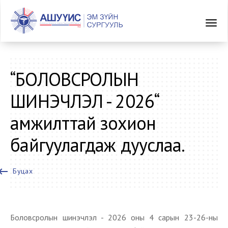
“БОЛОВСРОЛЫН
ШИНЭЧЛЭЛ - 2026“
амжилттай зохион
байгуулагдаж дууслаа.
oard_backspace
Буцах
Боловсролын шинэчлэл - 2026 оны 4 сарын 23-26-ны