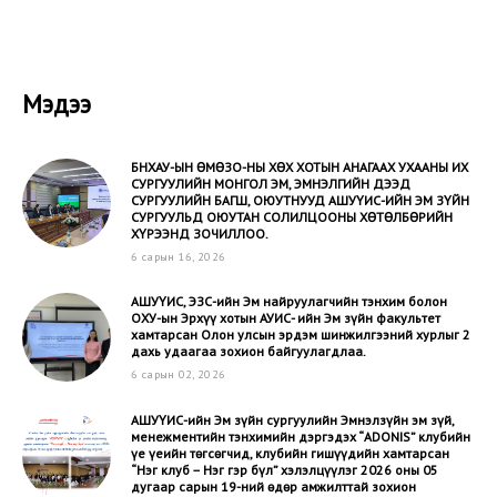
Мэдээ
БНХАУ-ЫН ӨМӨЗО-НЫ ХӨХ ХОТЫН АНАГААХ УХААНЫ ИХ
СУРГУУЛИЙН МОНГОЛ ЭМ, ЭМНЭЛГИЙН ДЭЭД
СУРГУУЛИЙН БАГШ, ОЮУТНУУД АШУҮИС-ИЙН ЭМ ЗҮЙН
СУРГУУЛЬД ОЮУТАН СОЛИЛЦООНЫ ХӨТӨЛБӨРИЙН
ХҮРЭЭНД ЗОЧИЛЛОО.
6 сарын 16, 2026
АШУҮИС, ЭЗС-ийн Эм найруулагчийн тэнхим болон
ОХУ-ын Эрхүү хотын АУИС- ийн Эм зүйн факультет
хамтарсан Олон улсын эрдэм шинжилгээний хурлыг 2
дахь удаагаа зохион байгуулагдлаа.
6 сарын 02, 2026
АШУҮИС-ийн Эм зүйн сургуулийн Эмнэлзүйн эм зүй,
менежментийн тэнхимийн дэргэдэх “ADONIS” клубийн
үе үеийн төгсөгчид, клубийн гишүүдийн хамтарсан
“Нэг клуб – Нэг гэр бүл” хэлэлцүүлэг 2026 оны 05
дугаар сарын 19-ний өдөр амжилттай зохион