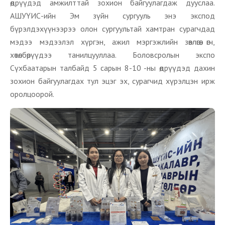
өдрүүдэд амжилттай зохион байгуулагдаж дууслаа.
АШУҮИС-ийн Эм зүйн сургууль энэ экспод
бүрэлдэхүүнээрээ олон сургуультай хамтран сурагчдад
мэдээ мэдээлэл хүргэн, ажил мэргэжлийн зөвлөгөө өгч,
хөтөлбөрүүдээ танилцууллаа. Боловсролын экспо
Сүхбаатарын талбайд 5 сарын 8-10 -ны өдрүүдэд дахин
зохион байгуулагдах тул эцэг эх, сурагчид хүрэлцэн ирж
оролцоорой.