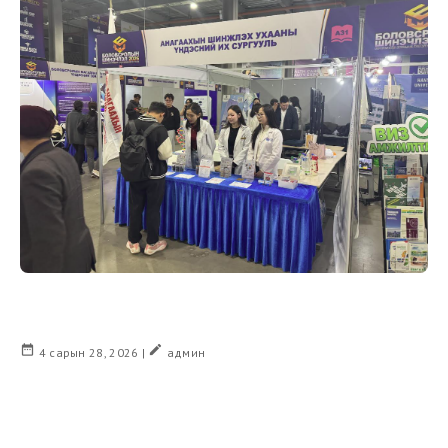
date_range
create
4 сарын 28, 2026 |
админ