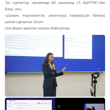
Тус сургалтад танхимаар 68, цахимаар 15 АШУҮИС-ийн
багш, эмч,
судлаач, мэргэжилтэн, ажилтнууд хамрагдсан бөгөөд
цахим сургалтыг Zoom
платформ ашиглан зохион байгууллаа.