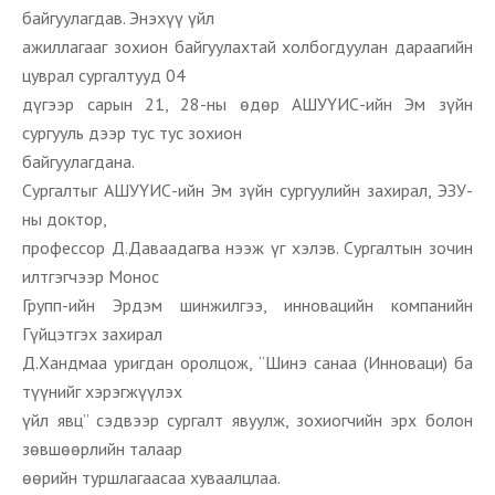
байгуулагдав. Энэхүү үйл
ажиллагааг зохион байгуулахтай холбогдуулан дараагийн
цуврал сургалтууд 04
дүгээр сарын 21, 28-ны өдөр АШУҮИС-ийн Эм зүйн
сургууль дээр тус тус зохион
байгуулагдана.
Сургалтыг АШУҮИС-ийн Эм зүйн сургуулийн захирал, ЭЗУ-
ны доктор,
профессор Д.Даваадагва нээж үг хэлэв. Сургалтын зочин
илтгэгчээр Монос
Групп-ийн Эрдэм шинжилгээ, инновацийн компанийн
Гүйцэтгэх захирал
Д.Хандмаа уригдан оролцож, “Шинэ санаа (Инноваци) ба
түүнийг хэрэгжүүлэх
үйл явц” сэдвээр сургалт явуулж, зохиогчийн эрх болон
зөвшөөрлийн талаар
өөрийн туршлагаасаа хуваалцлаа.