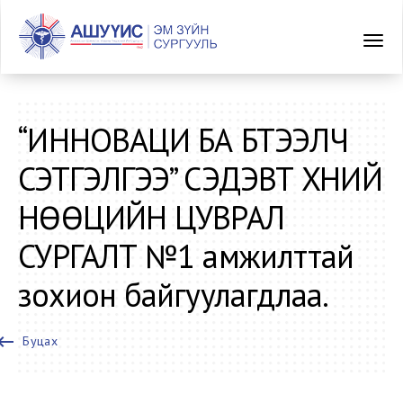
“ИННОВАЦИ БА БҮТЭЭЛЧ
СЭТГЭЛГЭЭ” CЭДЭВТ ХҮНИЙ
НӨӨЦИЙН ЦУВРАЛ
СУРГАЛТ №1 амжилттай
зохион байгуулагдлаа.
oard_backspace
Буцах