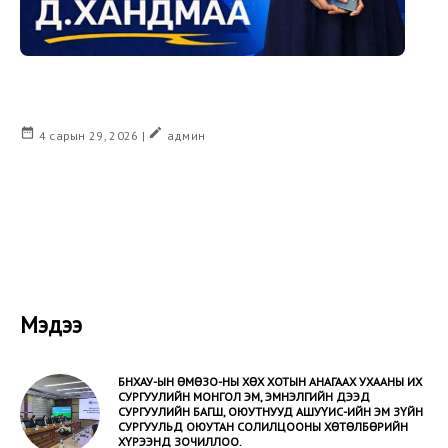
date_range
create
4 сарын 29, 2026 |
админ
Мэдээ
БНХАУ-ЫН ӨМӨЗО-НЫ ХӨХ ХОТЫН АНАГААХ УХААНЫ ИХ
СУРГУУЛИЙН МОНГОЛ ЭМ, ЭМНЭЛГИЙН ДЭЭД
СУРГУУЛИЙН БАГШ, ОЮУТНУУД АШУҮИС-ИЙН ЭМ ЗҮЙН
СУРГУУЛЬД ОЮУТАН СОЛИЛЦООНЫ ХӨТӨЛБӨРИЙН
ХҮРЭЭНД ЗОЧИЛЛОО.