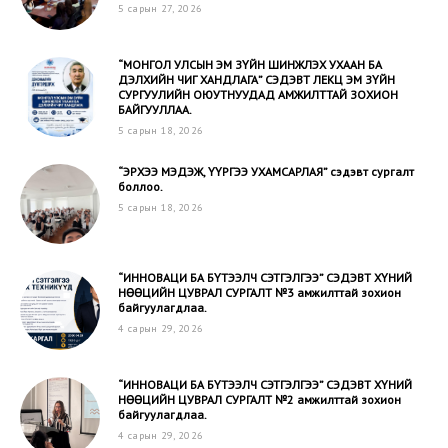
5 сарын 27, 2026
“МОНГОЛ УЛСЫН ЭМ ЗҮЙН ШИНЖЛЭХ УХААН БА
ДЭЛХИЙН ЧИГ ХАНДЛАГА” СЭДЭВТ ЛЕКЦ ЭМ ЗҮЙН
СУРГУУЛИЙН ОЮУТНУУДАД АМЖИЛТТАЙ ЗОХИОН
БАЙГУУЛЛАА.
5 сарын 18, 2026
“ЭРХЭЭ МЭДЭЖ, ҮҮРГЭЭ УХАМСАРЛАЯ” сэдэвт сургалт
боллоо.
5 сарын 18, 2026
“ИННОВАЦИ БА БҮТЭЭЛЧ СЭТГЭЛГЭЭ” CЭДЭВТ ХҮНИЙ
НӨӨЦИЙН ЦУВРАЛ СУРГАЛТ №3 амжилттай зохион
байгуулагдлаа.
4 сарын 29, 2026
“ИННОВАЦИ БА БҮТЭЭЛЧ СЭТГЭЛГЭЭ” CЭДЭВТ ХҮНИЙ
НӨӨЦИЙН ЦУВРАЛ СУРГАЛТ №2 амжилттай зохион
байгуулагдлаа.
4 сарын 29, 2026