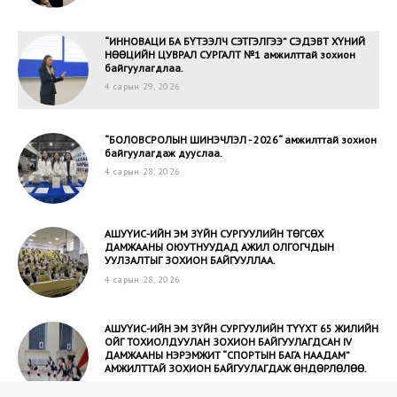
“ИННОВАЦИ БА БҮТЭЭЛЧ СЭТГЭЛГЭЭ” CЭДЭВТ ХҮНИЙ
НӨӨЦИЙН ЦУВРАЛ СУРГАЛТ №1 амжилттай зохион
байгуулагдлаа.
4 сарын 29, 2026
“БОЛОВСРОЛЫН ШИНЭЧЛЭЛ - 2026“ амжилттай зохион
байгуулагдаж дууслаа.
4 сарын 28, 2026
АШУҮИС-ИЙН ЭМ ЗҮЙН СУРГУУЛИЙН ТӨГСӨХ
ДАМЖААНЫ ОЮУТНУУДАД АЖИЛ ОЛГОГЧДЫН
УУЛЗАЛТЫГ ЗОХИОН БАЙГУУЛЛАА.
4 сарын 28, 2026
АШУҮИС-ИЙН ЭМ ЗҮЙН СУРГУУЛИЙН ТҮҮХТ 65 ЖИЛИЙН
ОЙГ ТОХИОЛДУУЛАН ЗОХИОН БАЙГУУЛАГДСАН IV
ДАМЖААНЫ НЭРЭМЖИТ “СПОРТЫН БАГА НААДАМ”
АМЖИЛТТАЙ ЗОХИОН БАЙГУУЛАГДАЖ ӨНДӨРЛӨЛӨӨ.
4 сарын 22, 2026