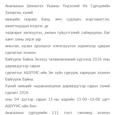
Анагаахын Шинжлэх Ухааны Үндэсний Их Сургуулийн
Захиргаа, хүний
нөөцийн газраас багш, эмч, судлаач, мэргэжилтэн,
ажилтнуудын мэдлэг, ур
чадварыг хөгжүүлэх, ажлын гүйцэтгэлийг сайжруулах, баг
хамт олны эерэг уур
амьсгал, идэвх оролцоог нэмэгдүүлэх зорилгоор цуврал
сургалтыг зохион
байгуулж байна. Энэхүү төлөвлөгөөний хүрээнд 2026 оны
дөрөвдүгээр сарын
сургалтыг АШУҮИС-ийн Эм зүйн сургууль хариуцан зохион
байгуулж байна.
Хүний нөөцийг чадавхижуулах дөрөвдүгээр сарын эхний
сургалт 2026
оны 04 дүгээр сарын 15-ны өдрийн 15:00–16:00 цагт
АШУҮИС-ийн Био-
Анагаахын сургуулийн 111 тоот танхимд зохион