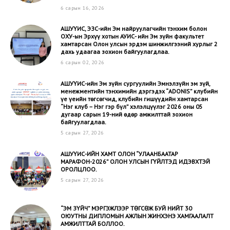
6 сарын 16, 2026
АШУҮИС, ЭЗС-ийн Эм найруулагчийн тэнхим болон
ОХУ-ын Эрхүү хотын АУИС- ийн Эм зүйн факультет
хамтарсан Олон улсын эрдэм шинжилгээний хурлыг 2
дахь удаагаа зохион байгуулагдлаа.
6 сарын 02, 2026
АШУҮИС-ийн Эм зүйн сургуулийн Эмнэлзүйн эм зүй,
менежментийн тэнхимийн дэргэдэх “ADONIS” клубийн
үе үеийн төгсөгчид, клубийн гишүүдийн хамтарсан
“Нэг клуб – Нэг гэр бүл” хэлэлцүүлэг 2026 оны 05
дугаар сарын 19-ний өдөр амжилттай зохион
байгуулагдлаа.
5 сарын 27, 2026
АШУҮИС-ИЙН ХАМТ ОЛОН “УЛААНБААТАР
МАРАФОН-2026” ОЛОН УЛСЫН ГҮЙЛТЭД ИДЭВХТЭЙ
ОРОЛЦЛОО.
5 сарын 27, 2026
“ЭМ ЗҮЙЧ” МЭРГЭЖЛЭЭР ТӨГСӨЖ БУЙ НИЙТ 30
ОЮУТНЫ ДИПЛОМЫН АЖЛЫН ЖИНХЭНЭ ХАМГААЛАЛТ
АМЖИЛТТАЙ БОЛЛОО.