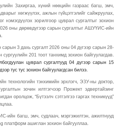
улийн Захиргаа,
х
үний нөөцийн газраас багш, эмч,
адварыг хөгжүүлэх, ажлын гүйцэтгэлийг сайжруулах,
ог нэмэгдүүлэх зорилгоор цуврал сургалтыг зохион
2026 оны дөрөвдүгээр сары
н
сургалтыг АШУҮИС-ийн
а
.
 сарын 3
дахь
сургалт 2026 оны 04 дүгээр сарын
2
8-
н
сургуул
ийн
201
тоот танхимд зохион байгуулагдав.
лбогдуулан цуврал сургалт
ууд
04
дүгээр
сарын
15
 дээр
тус тус
зохион байгуулагд
сан билээ
.
йн технологийн тэнхимийн эрхлэгч
, ЭЗУ-ны доктор,
ргалтын зочин илтгэгчээр Прожект эдвертайзинг
игдан оролцож, “
Бүтээлч сэтгэлгээ гаргах техникүүд
”
лцлаа
.
С-ийн багш, эмч, судлаач, мэргэжилтэн,
ажилтнууд
ng платформ ашиглан зохион байгууллаа.