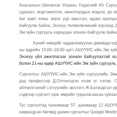
Анагаахын Шинжлэх Ухааны Үндэсний Их Сургу
судлаач, мэргэжилтэн, ажилтнуудын мэдлэг, ур ч
баг хамт олны эерэг уур амьсгал, идэвх оролцо
байгуулж байна.
Энэхүү төлөвлөгөөний хүрээнд 
Эм зүйн сургууль хариуцан зохион
байгуулж байн
Хүний нөөцийг чадавхижуулах дөрөвдүгээр
ны өдрийн 15:00–16:00 цагт АШУҮИС-ийн
Эм зүй
Э
нэхүү үйл ажиллагааг зохион байгуулахтай хо
болон 21
-н
ы ө
д
өр
АШУҮИС-ийн Эм зүйн
сургууль
Сургалтыг АШУҮИС-ийн Эм зүйн сургуулийн
Эми
дэд
профессор Д.
Отгонсүрэн
нээж үг хэлэв.
Су
үйлчилгээний сэтгүүлийн эрхлэгч Ж.Батжаргал
ур
сэдвээр сургалт
орж, өөрийн туршлагаасаа хуваа
Тус сургалтад танхимаар
57
, цахимаар 12 АШУҮИ
хамрагдсан бөгөөд цахим сургалтыг Google Meeti