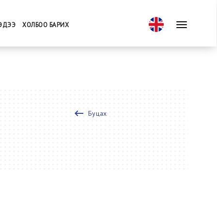
ЭДЭЭ
ХОЛБОО БАРИХ
keyboard_backspace
Буцах