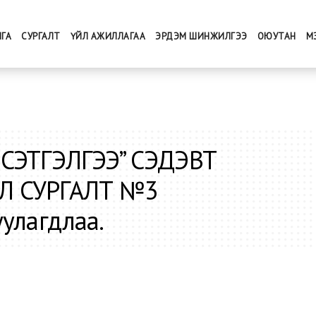
ЛГА
СУРГАЛТ
ҮЙЛ АЖИЛЛАГАА
ЭРДЭМ ШИНЖИЛГЭЭ
ОЮУТАН
М
 СЭТГЭЛГЭЭ” CЭДЭВТ
Л СУРГАЛТ №3
улагдлаа.