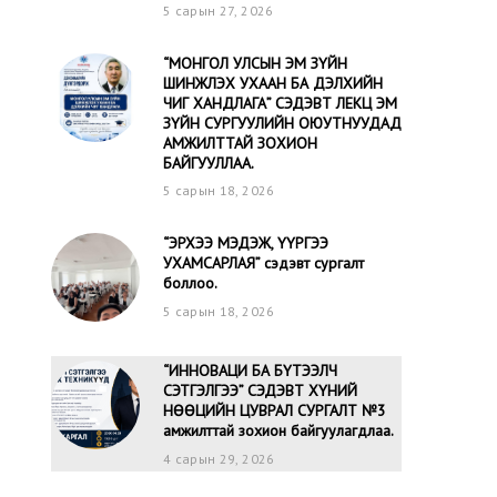
5 сарын 27, 2026
“МОНГОЛ УЛСЫН ЭМ ЗҮЙН
ШИНЖЛЭХ УХААН БА ДЭЛХИЙН
ЧИГ ХАНДЛАГА” СЭДЭВТ ЛЕКЦ ЭМ
ЗҮЙН СУРГУУЛИЙН ОЮУТНУУДАД
АМЖИЛТТАЙ ЗОХИОН
БАЙГУУЛЛАА.
5 сарын 18, 2026
“ЭРХЭЭ МЭДЭЖ, ҮҮРГЭЭ
УХАМСАРЛАЯ” сэдэвт сургалт
боллоо.
5 сарын 18, 2026
“ИННОВАЦИ БА БҮТЭЭЛЧ
СЭТГЭЛГЭЭ” CЭДЭВТ ХҮНИЙ
НӨӨЦИЙН ЦУВРАЛ СУРГАЛТ №3
амжилттай зохион байгуулагдлаа.
4 сарын 29, 2026