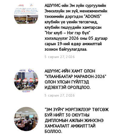
АШУҮИС-ийн Эм зүйн сургуулийн
Эмнэлзүйн эм зүй, менежментийн
тэнхимийн дэргэдэх “ADONIS”
клубийн үе үеийн төгсөгчид,
клубийн гишүүдийн хамтарсан
“Нэг клуб – Нэг гэр бүл”
хэлэлцүүлэг 2026 оны 05 дугаар
сарын 19-ний өдөр амжилттай
зохион байгуулагдлаа.
5 сарын 27, 2026
АШУҮИС-ИЙН ХАМТ ОЛОН
“УЛААНБААТАР МАРАФОН-2026”
ОЛОН УЛСЫН ГҮЙЛТЭД
ИДЭВХТЭЙ ОРОЛЦЛОО.
5 сарын 27, 2026
“ЭМ ЗҮЙЧ” МЭРГЭЖЛЭЭР ТӨГСӨЖ
БУЙ НИЙТ 30 ОЮУТНЫ
ДИПЛОМЫН АЖЛЫН ЖИНХЭНЭ
ХАМГААЛАЛТ АМЖИЛТТАЙ
БОЛЛОО.