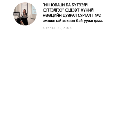
“ИННОВАЦИ БА БҮТЭЭЛЧ
СЭТГЭЛГЭЭ” CЭДЭВТ ХҮНИЙ
НӨӨЦИЙН ЦУВРАЛ СУРГАЛТ №2
амжилттай зохион байгуулагдлаа.
4 сарын 29, 2026
“ИННОВАЦИ БА БҮТЭЭЛЧ
СЭТГЭЛГЭЭ” CЭДЭВТ ХҮНИЙ
НӨӨЦИЙН ЦУВРАЛ СУРГАЛТ №1
амжилттай зохион байгуулагдлаа.
4 сарын 29, 2026
“БОЛОВСРОЛЫН ШИНЭЧЛЭЛ -
2026“ амжилттай зохион
байгуулагдаж дууслаа.
4 сарын 28, 2026
АШУҮИС-ИЙН ЭМ ЗҮЙН
СУРГУУЛИЙН ТӨГСӨХ
ДАМЖААНЫ ОЮУТНУУДАД АЖИЛ
ОЛГОГЧДЫН УУЛЗАЛТЫГ ЗОХИОН