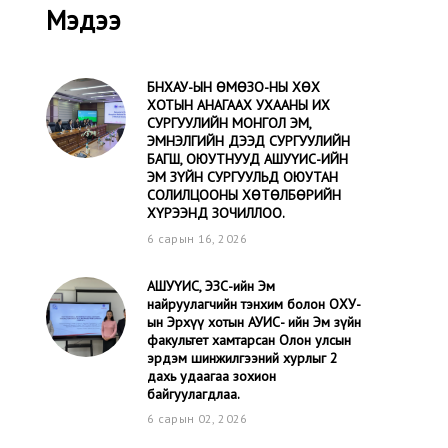
Мэдээ
БНХАУ-ЫН ӨМӨЗО-НЫ ХӨХ
ХОТЫН АНАГААХ УХААНЫ ИХ
СУРГУУЛИЙН МОНГОЛ ЭМ,
ЭМНЭЛГИЙН ДЭЭД СУРГУУЛИЙН
БАГШ, ОЮУТНУУД АШУҮИС-ИЙН
ЭМ ЗҮЙН СУРГУУЛЬД ОЮУТАН
СОЛИЛЦООНЫ ХӨТӨЛБӨРИЙН
ХҮРЭЭНД ЗОЧИЛЛОО.
6 сарын 16, 2026
АШУҮИС, ЭЗС-ийн Эм
найруулагчийн тэнхим болон ОХУ-
ын Эрхүү хотын АУИС- ийн Эм зүйн
факультет хамтарсан Олон улсын
эрдэм шинжилгээний хурлыг 2
дахь удаагаа зохион
байгуулагдлаа.
6 сарын 02, 2026