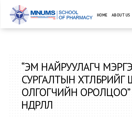
HOME
ABOUT US
“ЭМ НАЙРУУЛАГЧ МЭРГ
СУРГАЛТЫН ХӨТӨЛБӨРИЙ
ОЛГОГЧИЙН ОРОЛЦОО” 
ӨНДӨРЛӨЛӨӨ