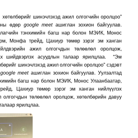
 хөтөлбөрийг шинэчлэхэд ажил олгогчийн оролцоо”
8-ны өдөр
google meet
ашиглан зохион байгуулав.
уулагчийн тэнхимийн багш нар болон МЭИК, Монос
рм,
Монфа трейд, Цахиур төмөр зэрэг эм ханган
үйлдвэрийн ажил олгогчдын төлөөлөл оролцож,
ах шийдвэрлэх асуудлын талаар ярилцлаа.
“Эм
лбөрийг шинэчлэхэд ажил олгогчийн оролцоо” сэдэвт
р
google meet
ашиглан зохион байгуулав. Уулзалтад
нхимийн багш нар болон МЭИК, Монос Улаанбаатар,
рейд, Цахиур төмөр зэрэг эм ханган нийлүүлэх
л олгогчдын төлөөлөл оролцож, хөтөлбөрийн давуу
талаар ярилцлаа.