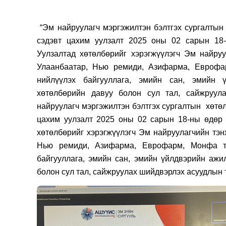
“Эм найруулагч мэргэжилтэн бэлтгэх сургалтын
сэдэвт цахим уулзалт 2025 оны 02 сарын 1
Уулзалтад хөтөлбөрийг хэрэгжүүлэгч Эм найр
Улаанбаатар, Нью ремиди, Азифарма, Еврофа
нийлүүлэх байгууллага, эмийн сан, эмийн 
хөтөлбөрийн давуу болон сул тал, сайжруул
найруулагч мэргэжилтэн бэлтгэх сургалтын хөтө
цахим уулзалт 2025 оны 02 сарын 18-ны өдө
хөтөлбөрийг хэрэгжүүлэгч Эм найруулагчийн тэ
Нью ремиди, Азифарма, Еврофарм,
Монфа т
байгууллага, эмийн сан, эмийн үйлдвэрийн ажи
болон сул тал, сайжруулах шийдвэрлэх асуудлын 