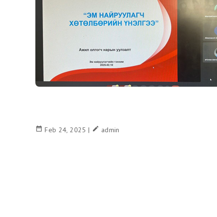
date_range
create
Feb 24, 2025 |
admin